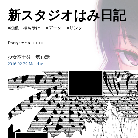
新スタジオはみ日記
■
壁紙・待ち受け
■
データ
■
リンク
Entry:
main
<<
>>
少女不十分 第10話
2016.02.29 Monday