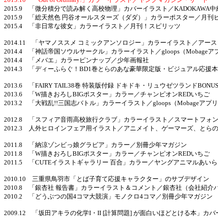
2015.9 「微分積分で読み解く高校物理」カバーイラスト／KADOKAWA
2015.9 「総天然色 円谷オールスターズ（ダダ）」カラーポスター／月刊
2015.4 「非日常な彼女」カラーイラスト／月刊！スピリッツ
2014.11 「ヤマノススメ コミックアンソロジー」カラーイラスト／アー
2014.4 「神話帝国ソウルサークル」カラーイラスト／gloops（Mobageア
2014.4 「メバエ」カラーピンナップ／少年画報社
2014.3 「ディーふらぐ！BD1巻とらのあな豪華限定版・ビジュアル応
2013.6 「FAIRY TAIL38巻 特装版付録 ドキドキ・リュウゼツランドBO
2013.6 「W描きおろしBIGポスター」カラー／チャンピオンREDいちご
2013.2 「大戦乱!!三国志バトル」カラーイラスト／gloops（Mobageアプ
2012.8 「スフィア音雨高校旅行クラブ」カラーイラスト／スマートフォ
2012.3 人外ヒロインフェア用イラスト／アニメイト、ゲーマーズ、とら
2011.8 「納涼ゾンビっ娘グラビア」カラー／別冊少年マガジン
2011.8 「W描きおろしBIGポスター」カラー／チャンピオンREDいちご
2011.5 「CUTEイラストギャラリー 百合」カラー／ヤングアニマルあい
2010.10 三重県鳥羽市「とば子育て応援キャラクター」のサブデザイン
2010.8 「銀杏社 報告書」カラーイラスト＆コメント／銀杏社（会社紹介
2010.2 「どうぶつの国4コマ大競演」モノクロ4コマ／別冊少年マガジン
2009.12 「坂田アキラの化学I・II [計算問題] が面白いほどとける本」