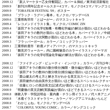
2009.12 「新人マーケター乙女侍奮闘記」カバー＆挿絵／東洋経済新報社
2009.9 「創刊20周年記念オールスター4コマ」モノクロ4コマ／ヤングコ
2009.9 「TOBA FILM FESTIVAL '09」ポスター
2009.8 「ブラック・ラグーン毒本」モノクロ／サンデーGX
2009.6 三重県鳥羽市「とばーがー」のマスコットキャラ
2009.4 「レコメンドイラスト集」モノクロ／COMIC ZIN
2009.4 「坂田アキラの化学I[無機・有機化学編]の解法が面白いほどわ
2009.4 「坂田アキラの数列が面白いほどわかる本」カバーイラスト／中
2009.4 「坂田アキラの2次関数が面白いほどわかる本」カバーイラスト／
2009.3 「フラッパーガール」カラー／コミックフラッパー
2009.1 三重県鈴鹿市「鈴鹿メディアパーク」のマスコットキャラ
2009.1 「雛見沢ウォーカー」内に園崎魅音のカラーイラスト／ゲーマガ
2009.1 「坂田アキラの化学I[理論化学編]の解法が面白いほどわかる本
2008.12 「ファイティング・ビューティ・インパクト」カラー／月刊少年
2008.12 「坂田アキラの数IIIの微分積分[極限・微分編]が面白いほど
2008.12 「坂田アキラの数IIIの微分積分[積分編]が面白いほどわかる本
2008.12 「栗山健太の考え方と解き方がわかる英文法スペシャルレクチ
2008.11 「原田健作の自由英作文が面白いほど書けるスペシャルレクチ
2008.10 「佐藤ヒロシの英語長文[記述式]が面白いほどとけるスペシャ
2008.9 「明慶徹の英文読解[実践編]が面白いほどできるスペシャルレ
2008.8 体験入学・学院説明会・案内書・チラシ用イラスト／代々木アニ
2008.8 「水着イラストギャラリー」カラー／ヤングアニマルあいらんど
2008.8 「わかじぇね」モノクロ／サンデーGX
2008.7 「COLORFUL YOUNG COMIC」カラー／ヤングコミック