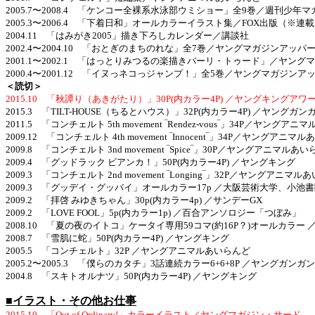
2005.7〜2008.4 「ケンコー全裸系水泳部ウミショー」全9巻／週刊少年マ
2005.3〜2006.4 「下着日和」オールカラーイラスト集／FOX出版（※連
2004.11 「はみがき2005」描き下ろしカレンダー／講談社
2002.4〜2004.10 「おとぎのまちのれな」全7巻／ヤングマガジンアッパ
2001.1〜2002.1 「はっとりみつるの楽描きバーリ・トゥード」／ヤングマ
2000.4〜2001.12 「イヌっネコっジャンプ！」全5巻／ヤングマガジンア
＜読切＞
2015.10 「秋譚り（あきがたり）」30P(内カラー4P) ／ヤングキングアワ
2015.3 「TILT-HOUSE（ちるとハウス）」32P(内カラー4P) ／ヤングガン
2011.5 「コンチェルト 5th movement ‾Rendez-vous‾」34P／ヤングア
2009.12 「コンチェルト 4th movement ‾Innocent‾」34P／ヤングアニマ
2009.8 「コンチェルト 3nd movement ‾Spice‾」30P／ヤングアニマルあ
2009.4 「グッドラック ビアンカ！」50P(内カラー4P) ／ヤングキング
2009.3 「コンチェルト 2nd movement ‾Longing‾」32P／ヤングアニマ
2009.3 「グッデイ・グッバイ」オールカラー17p ／大阪芸術大学、小池
2009.2 「拝啓 みゆきちゃん」30p(内カラー4p) ／サンデーGX
2009.2 「LOVE FOOL」5p(内カラー1p) ／百合アンソロジー「つぼみ」
2008.10 「夏の夜のイトコ」ケータイ専用59コマ(約16P？)オールカラ
2008.7 「雪肌に蛇」50P(内カラー4P) ／ヤングキング
2005.5 「コンチェルト」32P ／ヤングアニマルあいらんど
2005.2〜2005.3 「僕らのカタチ」3話連続カラー6+6+8P ／ヤングガンガン
2004.8 「スキトオルナツ」50P(内カラー4P) ／ヤングキング
■イラスト・その他お仕事
2015.10 「Out of Ordinary!」カラーイラスト／ヤングマガジン・サード