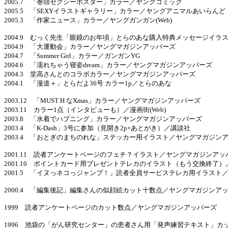
2005.7 「巻頭セクシーポスター」カラー／ヤングコミック
2005.5 「SEXYイラストギャラリー」カラー／ヤングアニマルあいらんど
2005.3 「作家ニュース」カラー／ヤングガンガン(Web)
2004.9 むっく先生「眼鏡のお年頃」とらのあな購入特典メッセージイラ
2004.9 「大運動会」カラー／ヤングマガジンアッパーズ
2004.7 「Summer Girl」カラー／ガンガンYG
2004.6 「濡れちゃう寝姿dream」カラー／ヤングマガジンアッパーズ
2004.3 堂高さんとのコラボカラー／ヤングマガジンアッパーズ
2004.1 「漫道＋」とらだよ36号 カラー1p／とらのあな
2003.12 「MUST H なXmas」カラー／ヤングマガジンアッパーズ
2003.11 カラー1点（インタビューも）／漫画街(Web)
2003.8 「水着でハプニング」カラー／ヤングマガジンアッパーズ
2003.4 「K-Dash」3号に参加（見開き2p+あとがき）／講談社
2003.4 「おとぎのまちのれな」ステッカー用イラスト／ヤングマガジン
2001.11 読者アンケートページのフェチ？イラスト／ヤングマガジンアッ
2001.10 ポイントカード用プレゼントテレカのイラスト（もう交換終了
2001.5 「イヌっネコっジャンプ！」読者全員サービステレカ用イラスト
2000.4 「編集後記」編集さんの似顔絵カット十数点／ヤングマガジンア
1999 読者アンケートページのカット数点／ヤングマガジンアッパーズ
1996 池袋の「がん研究センター」の患者さん用「発声練習テキスト」カ