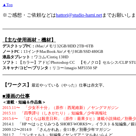
▲Top
※ご感想・ご依頼などは
hattori@studio-hami.net
までお願いしま
【主な使用画材・機材】
デスクトップPC：
iMac/メモリ32GB/HDD 2TB+6TB
ノートPC：
13インチMacBook Air/メモリ8GB/SSD 480GB
液晶タブレット：
ワコム/Cintiq 13HD
ソフト：
【カラー】アドビ/Photoshop CC 【モノクロ】セルシス/CLIP STUDI
スキャナ/コピー/プリンタ：
リコー/imagio MP3350 SP
【ワークス】
最近やっている（やった）仕事は赤文字。
■漫画の仕事
＜連載・短編＆作品集＞
2015.11〜 「少女不十分」（原作：西尾維新）／ヤングマガジン
2015.11 「四季譚り（しきがたり）」短編集／少年画報社
2015.6〜 「ぼくらは殺意日和」（原作：最果タヒ）連載小説挿絵／別冊
2014.1 「HP 〜はっとりみつる SHORT-WORKS〜」イラスト＆短編集／
2009.12〜2014.9 「さんかれあ」全11巻／別冊少年マガジン
2011.7 「コンチェルト」短編集／ヤングアニマルあいらんど