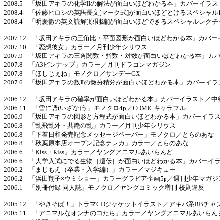
2008.5 「坂田アキラの化学IIの解法が面白いほどわかる本」カバーイラ
2008.4 「佐藤ヒロシの英語長文[マーク式]が面白いほどとけるスペシ
2008.4 「明慶徹の英文読解[原則編]が面白いほどできるスペシャルレ
2007.12 「坂田アキラの三角比・平面図形が面白いほどわかる本」カバ
2007.10 「恋想彼女」カラー／月刊少年シリウス
2007.9 「坂田アキラの三角関数・指数・対数が面白いほどわかる本」カ
2007.8 「A3ピンナップ」カラー／月刊ドラゴンマガジン
2007.8 「ほしじぇね」モノクロ／サンデーGX
2007.6 「坂田アキラの数IIの微分積分が面白いほどわかる本」カバーイ
2006.12 「坂田アキラの確率が面白いほどわかる本」カバーイラスト／中
2006.11 「雪に誘(いざな)う」モノクロ4p／COMICキャラフル
2006.9 「坂田アキラの図形と方程式が面白いほどわかる本」カバーイラ
2006.8 「乱飛乱外・共艶の乱」カラー／月刊少年シリウス
2006.8 「下着日和発売記念メッセージペーパー」モノクロ／とらのあな
2006.8 「秋葉原本店オープン記念テレカ」カラー／とらのあな
2006.6 「Kiss・Kiss」カラー／ヤングアニマルあいらんど
2006.6 「大学入試にでる生物［遺伝］が面白いほどわかる本」カバーイ
2006.2 「まじもえ（卒業・入学編）」カラー／マジキュー
2006.2 「浜田翔子×ウミショー」カラーグラビア企画5p／週刊少年マガジ
2006.1 「別冊付録 同人誌」モノクロ／ヤングコミック増刊 校則違反
2005.12 「やきそば！」ドラマCDジャケットイラスト／アキバ系BBチャ
2005.11 「アニマルなオンナのコたち」カラー／ヤングアニマルあいらん