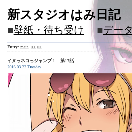
新スタジオはみ日記
■
壁紙・待ち受け
■
デー
Entry:
main
<<
>>
イヌっネコっジャンプ！ 第17話
2016.03.22 Tuesday