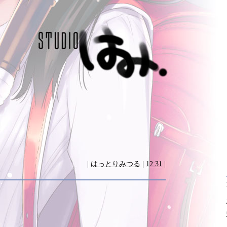
|
はっとりみつる
|
12:31
|