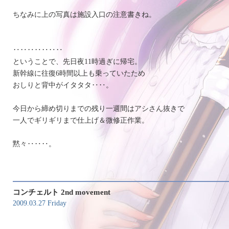
ちなみに上の写真は施設入口の注意書きね。
‥‥‥‥‥‥‥
ということで、先日夜11時過ぎに帰宅。
新幹線に往復6時間以上も乗っていたため
おしりと背中がイタタタ‥‥。
今日から締め切りまでの残り一週間はアシさん抜きで
一人でギリギリまで仕上げ＆微修正作業。
黙々‥‥‥。
コンチェルト 2nd movement
2009.03.27 Friday