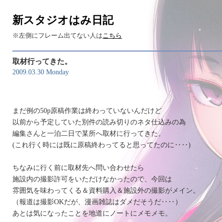
新スタジオはみ日記
※左側にフレーム出てない人は
こちら
取材行ってきた。
2009.03.30 Monday
まだ例の50p原稿作業は終わっていないんだけど
以前から予定していた別件の読み切りのネタ仕込みの為
編集さんと一泊二日で某所へ取材に行ってきた。
(これ行く時には既に原稿終わってると思ってたのに‥‥)
ちなみに行く前に取材先へ問い合わせたら
施設内の撮影許可をいただけなかったので、今回は
雰囲気を味わってくる＆資料購入＆施設外の撮影がメイン。
（報道は撮影OKだが、漫画雑誌はダメだそうだ‥‥）
あとは気になったことを地道にノートにメモメモ。