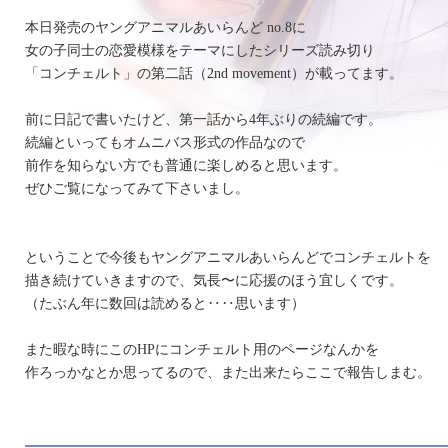
本日発売のヤングアニマルあいらんど no.8に
女の子同士の恋愛模様をテーマにしたシリーズ読み切り
「コンチェルト」の第二話（2nd movement）が載ってます。
前に日記で書いたけど、第一話から4年ぶりの続編です。
続編といってもオムニバス形式の作品なので
前作を知らない方でも普通に楽しめると思います。
ぜひご覧になってみて下さいまし。
ということで今後もヤングアニマルあいらんどでコンチェルトを
描き続けていきますので、気長〜に応援のほう宜しくです。
（たぶん年に数回は読めると‥‥思います）
また暇な時にこのHPにコンチェルト用のページなんかを
作ろっかなとか思ってるので、また出来たらここで報告しまむ。