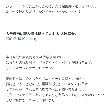
カラーページ分は上がったので、先に編集部へ送っておいた。
ようやく終わりが見えかけてきた‥‥かな‥‥‥？
大学漫画に読み切り載ってます ＆ 大同窓会。
2009.03.18 Wednesday
本日発売の大阪芸術大学 大学漫画 vol.12に
はっとりの読み切り「グッデイ・グッバイ」が載ってます。
なんとオールカラーで17ページ。
漫画家をはじめとしたクリエイターを目指す人向けの
雑誌ということなので、漫画家(女)とアシスタント(男)の
リアルちっく？な仕事現場でのお話を描いてみました。
（別にウンチク等で為になるような作品ってわけじゃないけど‥‥
ぜひご覧になってみて下さいまし。