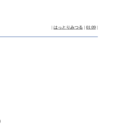
|
はっとりみつる
|
01:09
|
）