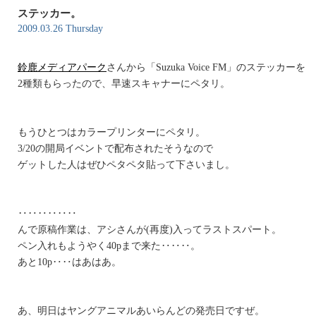
ステッカー。
2009.03.26 Thursday
鈴鹿メディアパーク
さんから「Suzuka Voice FM」のステッカーを
2種類もらったので、早速スキャナーにペタリ。
もうひとつはカラープリンターにペタリ。
3/20の開局イベントで配布されたそうなので
ゲットした人はぜひペタペタ貼って下さいまし。
‥‥‥‥‥‥
んで原稿作業は、アシさんが(再度)入ってラストスパート。
ペン入れもようやく40pまで来た‥‥‥。
あと10p‥‥はあはあ。
あ、明日はヤングアニマルあいらんどの発売日ですぜ。