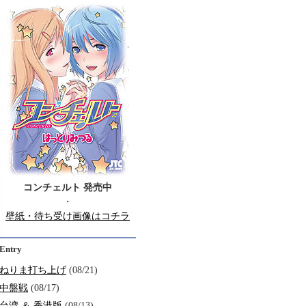
コンチェルト 発売中
・
壁紙・待ち受け画像はコチラ
Entry
ねりま打ち上げ
(08/21)
中盤戦
(08/17)
台湾 ＆ 香港版
(08/13)