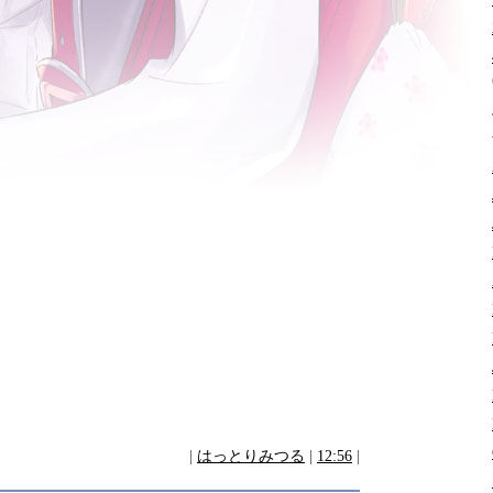
|
はっとりみつる
|
12:56
|