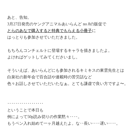
あと、告知。
3月27日発売のヤングアニマルあいらんど no.8の販促で
とらのあなで購入すると特典でもらえる小冊子
に
はっとりも参加させていただきました。
もちろんコンチェルトに登場するキャラを描きましたよ。
よければゲットしてみてくださいまし。
そういえば、あいらんどにも参加されるキミキスの東雲先生とは
白泉社の新年会で百合話や連載時の苦労話など
色々お話しさせていただいたなぁ。とても謙虚で良い方ですよ〜。
‥‥‥‥‥‥‥‥‥
ということで本日も
例によって50p読み切りの作業黙々‥‥。
もうペン入れ始めて一ヶ月越えたよ。な‥長い‥‥遅い‥‥。