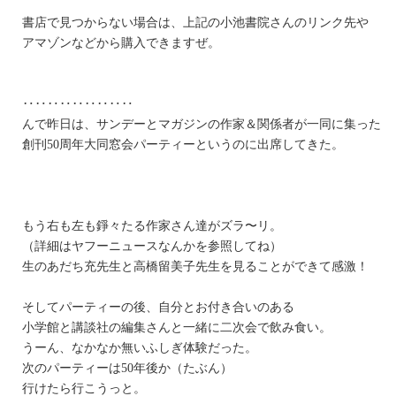
書店で見つからない場合は、上記の小池書院さんのリンク先や
アマゾンなどから購入できますぜ。
‥‥‥‥‥‥‥‥‥
んで昨日は、サンデーとマガジンの作家＆関係者が一同に集った
創刊50周年大同窓会パーティーというのに出席してきた。
もう右も左も錚々たる作家さん達がズラ〜リ。
（詳細はヤフーニュースなんかを参照してね）
生のあだち充先生と高橋留美子先生を見ることができて感激！
そしてパーティーの後、自分とお付き合いのある
小学館と講談社の編集さんと一緒に二次会で飲み食い。
うーん、なかなか無いふしぎ体験だった。
次のパーティーは50年後か（たぶん）
行けたら行こうっと。