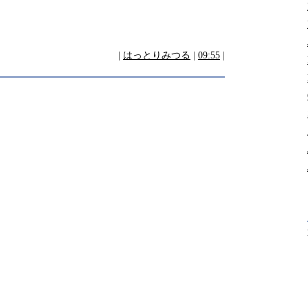
|
はっとりみつる
|
09:55
|