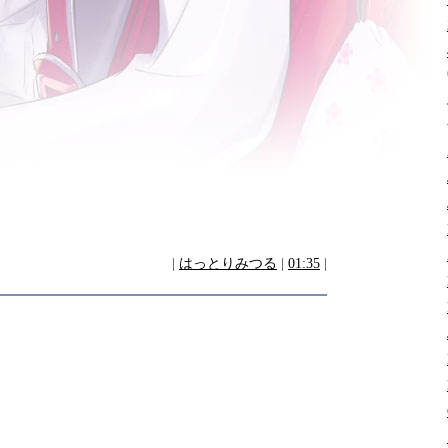
|
はっとりみつる
|
01:35
|