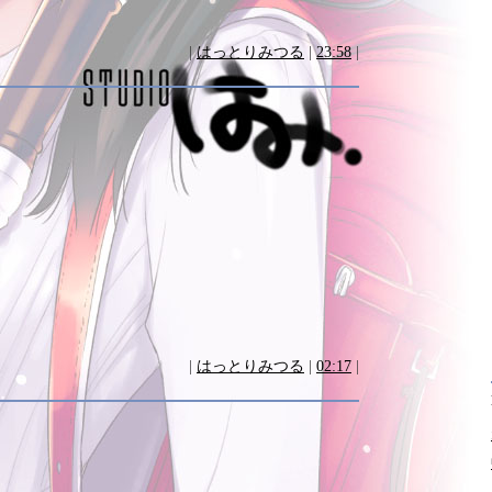
|
はっとりみつる
|
23:58
|
|
はっとりみつる
|
02:17
|