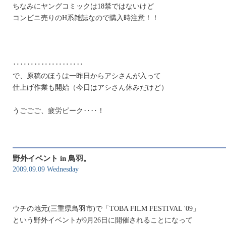
ちなみにヤングコミックは18禁ではないけど
コンビニ売りのH系雑誌なので購入時注意！！
‥‥‥‥‥‥‥‥‥‥
で、原稿のほうは一昨日からアシさんが入って
仕上げ作業も開始（今日はアシさん休みだけど）
うごごご、疲労ピーク‥‥！
野外イベント in 鳥羽。
2009.09.09 Wednesday
ウチの地元(三重県鳥羽市)で「TOBA FILM FESTIVAL '09」
という野外イベントが9月26日に開催されることになって