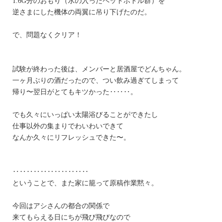
1.6G分のおもり（水の入ったペットボトル群）を
逆さまにした機体の両翼に吊り下げたのだ。
で、問題なくクリア！
試験が終わった後は、メンバーと居酒屋でどんちゃん。
一ヶ月ぶりの酒だったので、つい飲み過ぎてしまって
帰り〜翌日がとてもキツかった‥‥‥。
でも久々にいっぱい太陽浴びることができたし
仕事以外の集まりでわいわいできて
なんか久々にリフレッシュできた〜。
‥‥‥‥‥‥‥‥‥‥‥
ということで、また家に籠って原稿作業黙々。
今回はアシさんの都合の関係で
来てもらえる日にちが飛び飛びなので