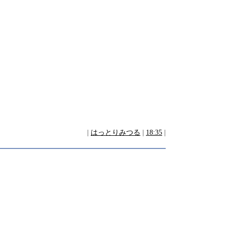
|
はっとりみつる
|
18:35
|