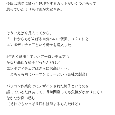
今回は地味に凝った処理をするカットがいくつかあって
思っていたよりも作画が大変ぎみ。
そういえば今月入ってから、
「これからもがんばる自分へのご褒美」（？）にと
エンボディチェアという椅子を購入した。
8年近く愛用していたアーロンチェアも
かなり高価な椅子だったんだけど
エンボディチェアはさらにお高い‥‥。
（どちらも同じハーマンミラーという会社の製品）
パソコン作業向けにデザインされた椅子というのを
謳っているだけあって、長時間座っても負担がかかりにくく
なかなか良い感じ。
（それでもやっぱり疲れは溜まるもんだけど）