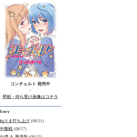
コンチェルト 発売中
・
壁紙・待ち受け画像はコチラ
Entry
ねりま打ち上げ
(08/21)
中盤戦
(08/17)
台湾 ＆ 香港版
(08/13)