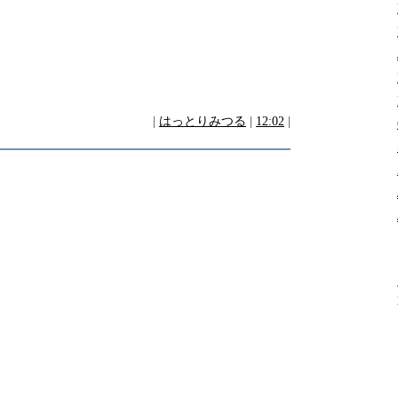
|
はっとりみつる
|
12:02
|