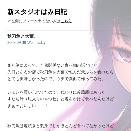
新スタジオはみ日記
※左側にフレーム出てない人は
こちら
秋刀魚と大葉。
2009.09.30 Wednesday
また例によって、全然関係ない食べ物の話だけど
先日とあるお店で秋刀魚を大葉で包んだ天ぷらを食べたら
とても美味しかったので、ウチで真似て作ってみた。
レモンを買い忘れてたので、代わりに冷蔵庫にあった
すだち汁（瓶入りのやつね）と塩をかけて食べたんだけど
まぁ〜おいしい！！！
秋刀魚は塩焼きと刺身でしかほとんど食べてなかったけど