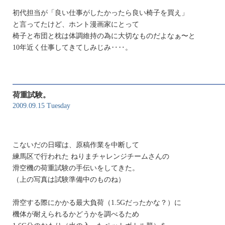
初代担当が「良い仕事がしたかったら良い椅子を買え」
と言ってたけど、ホント漫画家にとって
椅子と布団と枕は体調維持の為に大切なものだよなぁ〜と
10年近く仕事してきてしみじみ‥‥。
荷重試験。
2009.09.15 Tuesday
こないだの日曜は、原稿作業を中断して
練馬区で行われた ねりまチャレンジチームさんの
滑空機の荷重試験の手伝いをしてきた。
（上の写真は試験準備中のものね）
滑空する際にかかる最大負荷（1.5Gだったかな？）に
機体が耐えられるかどうかを調べるため