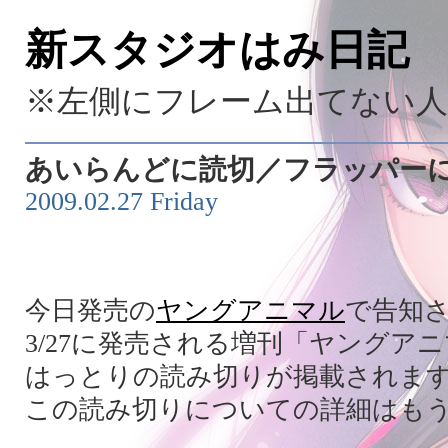
新スタジオはみ日記
※左側にフレーム出てない
あいらんどに読切／フラッパー
2009.02.27 Friday
今日発売の
ヤングアニマル
で告知
3/27に発売される増刊「ヤングアニ
はっとりの読み切りが掲載されま
この読み切りについての詳細はも