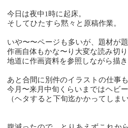
今日は夜中1時に起床。
そしてひたすら黙々と原稿作業。
いや〜〜ページも多いが、題材が題材
作画自体もかな〜り大変な読み切
地道に作画資料を参照しながら描き
あと合間に別件のイラストの仕事
今月〜来月中旬くらいまではヘビ
（ヘタすると下旬迄かかってしま
腹減ったので、とりあえずこれか