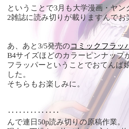
ということで3月も大学漫画・ヤン
2雑誌に読み切りが載りますんでお
あ、あと3/5発売の
コミックフラッ
B4サイズほどのカラーピンナップ
フラッパーということでおてんば
した。
そちらもお楽しみに。
‥‥‥‥‥‥‥
んで連日50p読み切りの原稿作業。