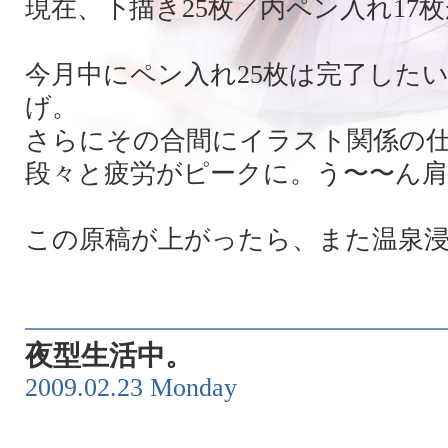
現在、下描き25枚／内ペン入れ17
今月中にペン入れ25枚は完了した
げ。
さらにその合間にイラスト関係の
段々と疲労がピークに。う〜〜ん
この原稿が上がったら、また温泉
夜型生活中。
2009.02.23 Monday