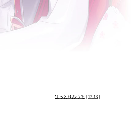
|
はっとりみつる
|
12:13
|