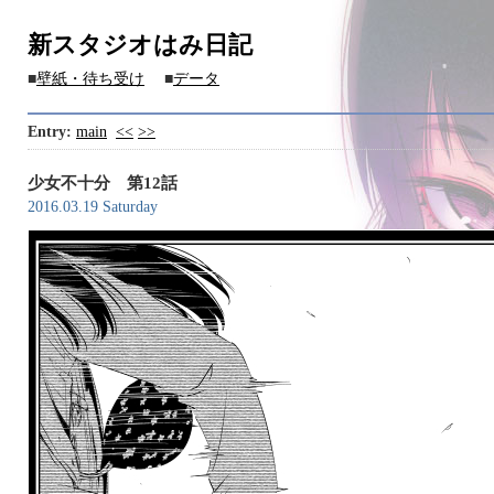
新スタジオはみ日記
■
壁紙・待ち受け
■
データ
Entry:
main
<<
>>
少女不十分 第12話
2016.03.19 Saturday