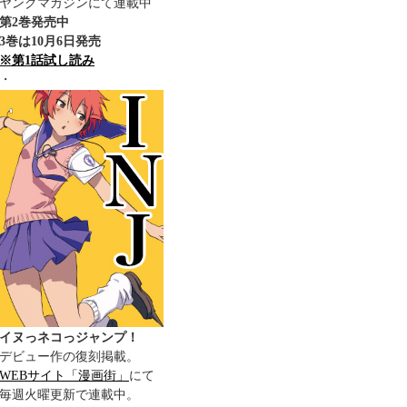
ヤングマガジンにて連載中
第2巻発売中
3巻は10月6日発売
※第1話試し読み
・
イヌっネコっジャンプ！
デビュー作の復刻掲載。
WEBサイト「漫画街」
にて
毎週火曜更新で連載中。