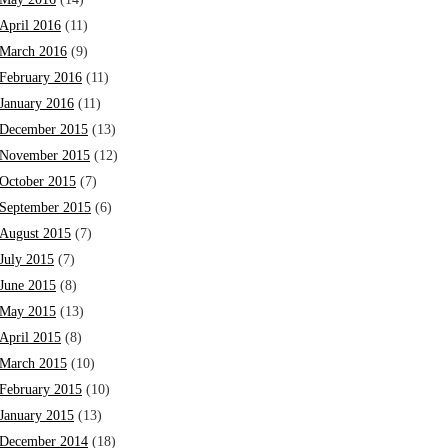
April 2016
(11)
March 2016
(9)
February 2016
(11)
January 2016
(11)
December 2015
(13)
November 2015
(12)
October 2015
(7)
September 2015
(6)
August 2015
(7)
July 2015
(7)
June 2015
(8)
May 2015
(13)
April 2015
(8)
March 2015
(10)
February 2015
(10)
January 2015
(13)
December 2014
(18)