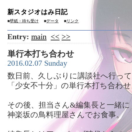
新スタジオはみ日記
■
壁紙・待ち受け
■
データ
■
リンク
Entry:
main
<<
>>
単行本打ち合わせ
2016.02.07 Sunday
数日前、久しぶりに講談社へ行って
「少女不十分」の単行本打ち合わせ
その後、担当さん&編集長と一緒に
神楽坂の鳥料理屋さんでお食事。