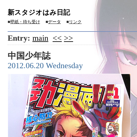
新スタジオはみ日記
■
壁紙・待ち受け
■
データ
■
リンク
Entry:
main
<<
>>
中国少年誌
2012.06.20 Wednesday