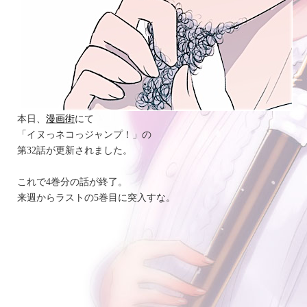
本日、
漫画街
にて
「イヌっネコっジャンプ！」の
第32話が更新されました。
これで4巻分の話が終了。
来週からラストの5巻目に突入すな。