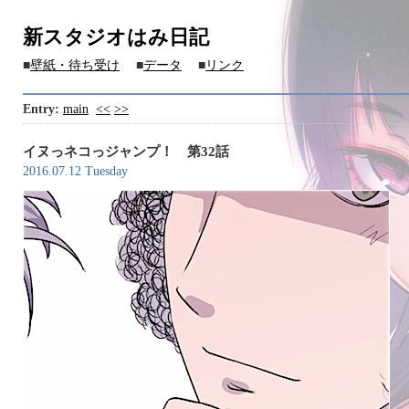
新スタジオはみ日記
■
壁紙・待ち受け
■
データ
■
リンク
Entry:
main
<<
>>
イヌっネコっジャンプ！ 第32話
2016.07.12 Tuesday