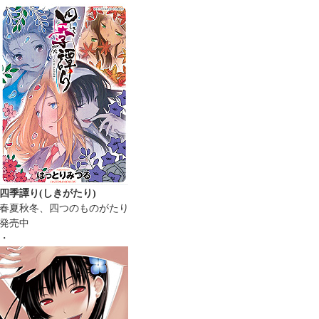
四季譚り(しきがたり)
春夏秋冬、四つのものがたり
発売中
・