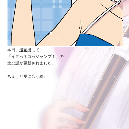
本日、
漫画街
にて
「イヌっネコっジャンプ！」の
第33話が更新されました。
ちょうど夏に合う絵。