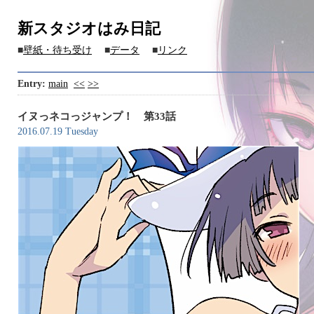
新スタジオはみ日記
■
壁紙・待ち受け
■
データ
■
リンク
Entry:
main
<<
>>
イヌっネコっジャンプ！ 第33話
2016.07.19 Tuesday