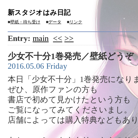
新スタジオはみ日記
■
壁紙・待ち受け
■
データ
■
リンク
Entry:
main
<<
>>
少女不十分1巻発売／壁紙どうぞ
2016.05.06 Friday
本日「少女不十分」1巻発売になり
ぜひ、原作ファンの方も
書店で初めて見かけたという方も
ご覧になってみてくださいまし。
店舗によっては購入特典などもあ