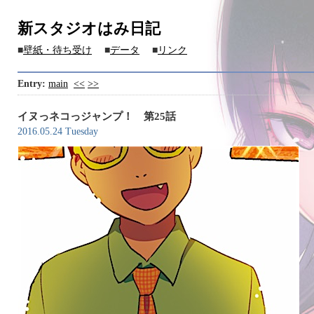
新スタジオはみ日記
■
壁紙・待ち受け
■
データ
■
リンク
Entry:
main
<<
>>
イヌっネコっジャンプ！ 第25話
2016.05.24 Tuesday