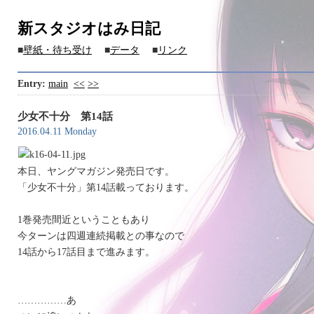
新スタジオはみ日記
■
壁紙・待ち受け
■
データ
■
リンク
Entry:
main
<<
>>
少女不十分 第14話
2016.04.11 Monday
本日、ヤングマガジン発売日です。
「少女不十分」第14話載っております。
1巻発売間近ということもあり
今ターンは四週連続掲載との事なので
14話から17話目まで進みます。
……………あ