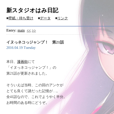
新スタジオはみ日記
■
壁紙・待ち受け
■
データ
■
リンク
Entry:
main
<<
>>
イヌっネコっジャンプ！ 第21話
2016.04.19 Tuesday
本日、
漫画街
にて
「イヌっネコっジャンプ！」の
第21話が更新されました。
そういえば当時、この回のアンケが
とても良くて謎だった記憶が…。
全41話なので、これでようやく半分。
お時間のある時にどうぞ。