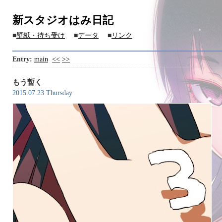
新スタジオはみ日記
■
壁紙・待ち受け
■
データ
■
リンク
Entry:
main
<<
>>
もう暫く
2015.07.23 Thursday