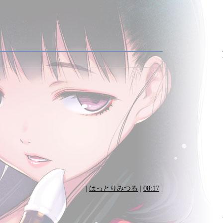
|
はっとりみつる
|
08:17
|