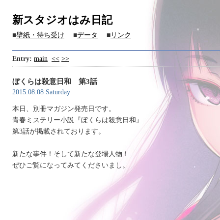
新スタジオはみ日記
■
壁紙・待ち受け
■
データ
■
リンク
Entry:
main
<<
>>
ぼくらは殺意日和 第3話
2015.08.08 Saturday
本日、別冊マガジン発売日です。
青春ミステリー小説『ぼくらは殺意日和』
第3話が掲載されております。
新たな事件！そして新たな登場人物！
ぜひご覧になってみてくださいまし。