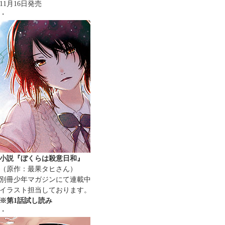
11月16日発売
・
小説『ぼくらは殺意日和』
（原作：最果タヒさん）
別冊少年マガジンにて連載中
イラスト担当しております。
※第1話試し読み
・