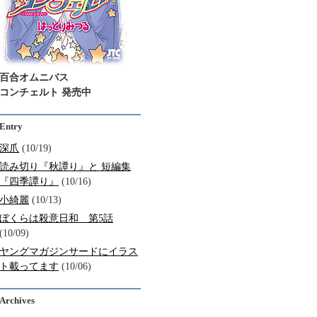
百合オムニバス
コンチェルト 発売中
Entry
深爪
(10/19)
読み切り『秋譚り』と 短編集
『四季譚り』
(10/16)
小綺麗
(10/13)
ぼくらは殺意日和 第5話
(10/09)
ヤングマガジンサードにイラス
ト載ってます
(10/06)
Archives