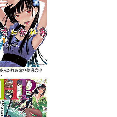
さんかれあ 全11巻 発売中
・