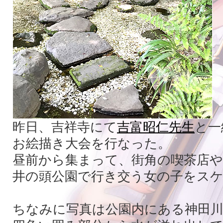
昨日、吉祥寺にて
吉富昭仁先生
と一
お絵描き大会を行なった。
昼前から集まって、街角の喫茶店や
井の頭公園で行き交う女の子をス
ちなみに写真は公園内にある神田