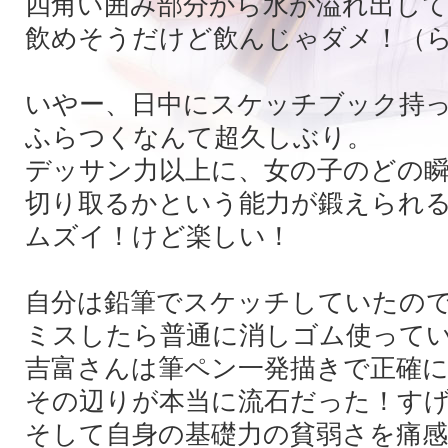
四角い囲み部分から水が溢れ出し
飲めそうだけど飲んじゃダメ！（
いやー、日中にスケッチブック持
ふらつくなんて超久しぶり。
デッサン力以上に、女の子のどの
切り取るかという能力が鍛えられ
ムズイ！けど楽しい！
自分は鉛筆でスケッチしていたの
ミスしたら普通に消しゴム使って
吉富さんは筆ペン一発描きで正確
その辺りが本当に流石だった！す
そして自身の基礎力の貧弱さを痛感