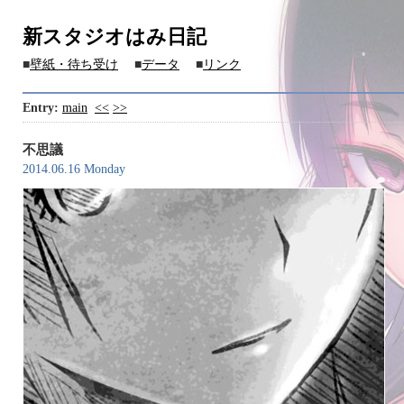
新スタジオはみ日記
■
壁紙・待ち受け
■
データ
■
リンク
Entry:
main
<<
>>
不思議
2014.06.16 Monday