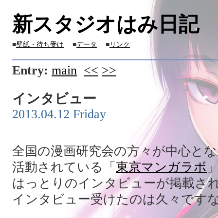
新スタジオはみ日記
■
壁紙・待ち受け
■
データ
■
リンク
Entry:
main
<<
>>
インタビュー
2013.04.12 Friday
全国の漫画研究会の方々が中心とな
活動されている「
東京マンガラボ
はっとりのインタビューが掲載さ
インタビュー受けたのは久々です