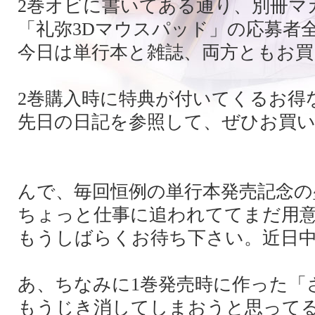
2巻オビに書いてある通り、別冊マ
「礼弥3Dマウスパッド」の応募者
今日は単行本と雑誌、両方ともお
2巻購入時に特典が付いてくるお得
先日の日記を参照して、ぜひお買
んで、毎回恒例の単行本発売記念の
ちょっと仕事に追われててまだ用
もうしばらくお待ち下さい。近日
あ、ちなみに1巻発売時に作った「
もうじき消してしまおうと思って