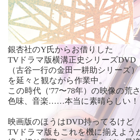
銀杏社のY氏からお借りした
TVドラマ版横溝正史シリーズDVD
（古谷一行の金田一耕助シリーズ）
を延々と観ながら作業中。
この時代（'77〜78年）の映像の荒
色味、音楽……本当に素晴らしい！
映画版のほうはDVD持ってるけど
TVドラマ版もこれを機に揃えよう