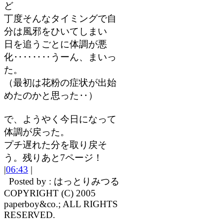
ど
丁度そんなタイミングで自
分は風邪をひいてしまい
日を追うごとに体調が悪
化‥‥‥‥うーん、まいっ
た。
（最初は花粉の症状が出始
めたのかと思った‥）
で、ようやく今日になって
体調が戻った。
プチ遅れた分を取り戻そ
う。残りあと7ページ！
|
06:43
|
Posted by : はっとりみつる
COPYRIGHT (C) 2005
paperboy&co.; ALL RIGHTS
RESERVED.