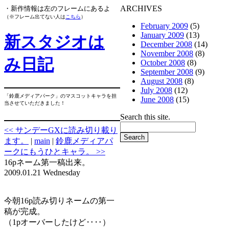
ARCHIVES
・新作情報は左のフレームにあるよ
（※フレーム出てない人は
こちら
）
February 2009
(5)
January 2009
(13)
新スタジオは
December 2008
(14)
November 2008
(8)
み日記
October 2008
(8)
September 2008
(9)
August 2008
(8)
July 2008
(12)
「鈴鹿メディアパーク」のマスコットキャラを担
June 2008
(15)
当させていただきました！
Search this site.
<< サンデーGXに読み切り載り
ます。
|
main
|
鈴鹿メディアパ
ークにもうひとキャラ。 >>
16pネーム第一稿出来。
2009.01.21 Wednesday
今朝16p読み切りネームの第一
稿が完成。
（1pオーバーしたけど‥‥）