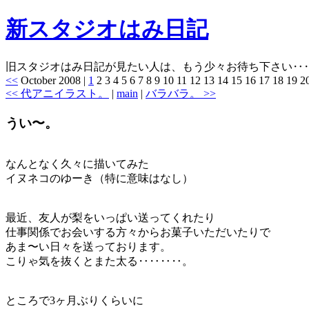
新スタジオはみ日記
旧スタジオはみ日記が見たい人は、もう少々お待ち下さい‥
<<
October 2008
|
1
2 3 4 5 6 7 8 9 10 11 12 13 14 15 16 17 18 19 
<< 代アニイラスト。
|
main
|
バラバラ。 >>
うい〜。
なんとなく久々に描いてみた
イヌネコのゆーき（特に意味はなし）
最近、友人が梨をいっぱい送ってくれたり
仕事関係でお会いする方々からお菓子いただいたりで
あま〜い日々を送っております。
こりゃ気を抜くとまた太る‥‥‥‥。
ところで3ヶ月ぶりくらいに