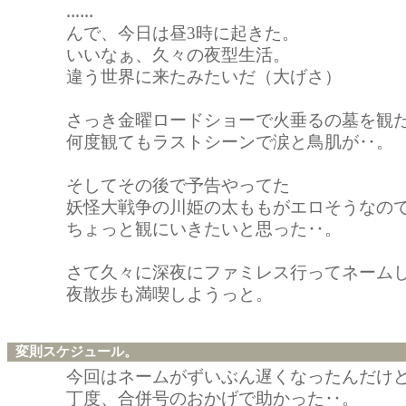
‥‥‥
んで、今日は昼3時に起きた。
いいなぁ、久々の夜型生活。
違う世界に来たみたいだ（大げさ）
さっき金曜ロードショーで火垂るの墓を観
何度観てもラストシーンで涙と鳥肌が‥。
そしてその後で予告やってた
妖怪大戦争の川姫の太ももがエロそうなの
ちょっと観にいきたいと思った‥。
さて久々に深夜にファミレス行ってネーム
夜散歩も満喫しようっと。
変則スケジュール。
今回はネームがずいぶん遅くなったんだけ
丁度、合併号のおかげで助かった‥。