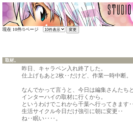
現在 10件/1ページ
取材。
昨日、キャラペン入れ終了した。
仕上げもあと2枚‥だけど、作業一時中断。
なんでかって言うと、今日は編集さんたち
インターハイの取材に行くから。
というわけでこれから千葉へ行ってきます
生活サイクル今日だけ強引に朝に変更‥
ね‥眠い‥‥。