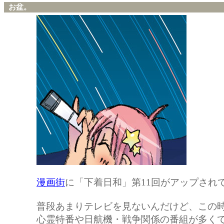
お盆。
漫画街
に「下着日和」第11回がアップされ
普段あまりテレビを見ないんだけど、この
心霊特番や日航機・戦争関係の番組が多く