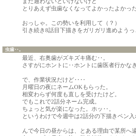
まだ通わないといけないけど
とりあえず虫歯なくなってよかったよかっ
おっしゃ。この勢いを利用して（？）
引き続き8話目下描きをガリガリ進めようっ
虫歯‥。
最近、右奥歯がズキズキ痛む‥。
さすがにホントに‥ホントに歯医者行かな
で、作業状況だけど‥‥
月曜日の夜にネームOKもらった。
相変わらず何度も直しを受けたけど。
でもこれで2話分ネーム完成。
ちょっと気が楽になった。ホッ‥。
というわけで今週中は2話分の下描きペン入
んで今日の昼からは、とある理由で某所へ