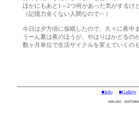
ほかにもあと1～2つ何かあった気がするけ
（記憶力全くない人間なので‥）
今日は夕方頃に仮眠したので、久々に夜中
うーん夏は夜のほうが、やはりはかどるの
数ヶ月単位で生活サイクルを変えていくの
■Info
■Gallery
2000-2005 HATTORIMI