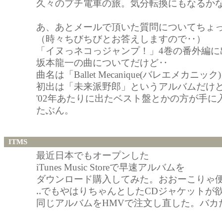
久々のプチ電車の旅。気分転換にもなるか
あ、あとメールで頂いた質問についてちょ
（時々ちびちびとお答えしますので‥）
「イヌっネコっジャンプ！」4巻の番外編に
坂本龍一の曲についてだけど‥
曲名は「Ballet Mecanique(バレエメカニッ
初出は「未来派野郎」というアルバムだけ
'02年あたりに出たベスト盤とかの方が手
たぶん。
ITMS
最近日本でもオープンした
iTunes Music Storeで早速アルバムを
ダウンロード購入してみた。おおーこりゃ
‥でもやはりちゃんとしたCDジャケットが
同じアルバムをHMVで注文し直した。バカ