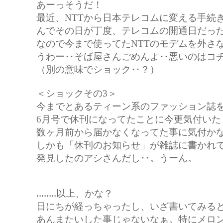
あーっそうだ！
最近、NTTから日本テレコムに変える手続
んでその日が丁度、テレコムの開通日だっ
なので今まで使ってたNTTのモデムを外さ
うわー‥そば屋さんごめんよ‥悪いのはコ
（別の意味でショック‥？）
＜ショックその3＞
今までとあるティーン系のファッション誌
6月号で休刊になってたことに今更気付いた
数ヶ月前から届かなくなってた事に気付か
しかも「休刊のお知らせ」が雑誌に書かれ
発見したのアシさんだし‥。うーん。
‥‥‥‥以上、かな？
日にちが経っちゃったし、いざ書いてみる
あんまたいした事じゃないなぁ。特にメロ