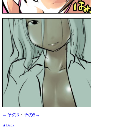
←その3
・
その5→
▲Back