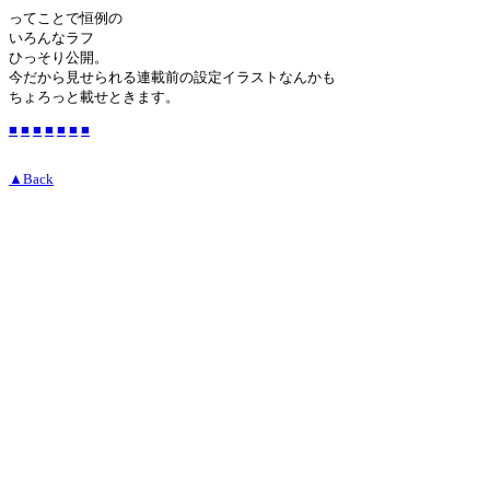
ってことで恒例の
いろんなラフ
ひっそり公開。
今だから見せられる連載前の設定イラストなんかも
ちょろっと載せときます。
■
■
■
■
■
■
■
▲Back