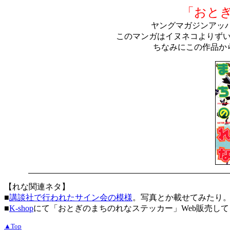
「おと
ヤングマガジンアッ
このマンガはイヌネコよりず
ちなみにこの作品か
【れな関連ネタ】
■
講談社で行われたサイン会の模様
。写真とか載せてみたり
■
K-shop
にて「おとぎのまちのれなステッカー」Web販売し
▲Top