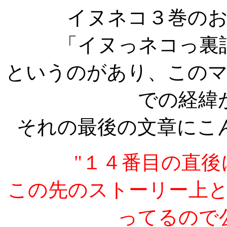
イヌネコ３巻のおまけ
「イヌっネコっ裏
というのがあり、この
での経緯
それの最後の文章にこ
"１４番目の直
この先のストーリー上
ってるので