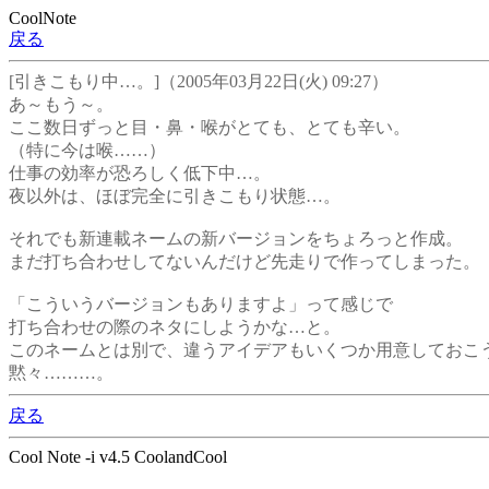
CoolNote
戻る
[引きこもり中…。]（2005年03月22日(火) 09:27）
あ～もう～。
ここ数日ずっと目・鼻・喉がとても、とても辛い。
（特に今は喉……）
仕事の効率が恐ろしく低下中…。
夜以外は、ほぼ完全に引きこもり状態…。
それでも新連載ネームの新バージョンをちょろっと作成。
まだ打ち合わせしてないんだけど先走りで作ってしまった。
「こういうバージョンもありますよ」って感じで
打ち合わせの際のネタにしようかな…と。
このネームとは別で、違うアイデアもいくつか用意しておこ
黙々………。
戻る
Cool Note -i v4.5 CoolandCool