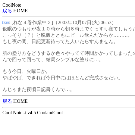
CoolNote
戻る
HOME
[れな４巻作業中２]（2003年10月07日(火) 06:53）
仮眠のつもりが夜１０時から朝６時までぐっすり寝てしもう
こっそり（？）と晩飯とともにビール飲んだからか………。
もし夜の間、日記更新待ってた人いたらすんません。
肌の塗り方をどうするか色々やってて時間かかってしまった
んで回って回って、結局シンプルな塗りに…。
もう今日、火曜日か。
やばやば、できれば今日中にはほとんど完成させたい。
んじゃまた夜頃日記書くんで…。
戻る
HOME
Cool Note -i v4.5 CoolandCool