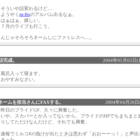
そういや話変わるけど…
ようやく
m-flo
のアルバム出るなぁ。
はぁはぁ、嬉しい。
７月のライブも行こう。
んじゃそろそろネームしにファミレスへ…。
0話完成。
2004年05月02日(日
風呂入って寝ます。
おやすみなさい。
ネームを担当さんにFAXする。
2004年04月26日(
昨日のプライドGP、久々に興奮した。
いや、スカパーとか入ってないから、プライドのHPでちまちまと
りしてただけなんだけど、それでも興奮。
速報でミルコKO負けが出たときは思わず「おおーーっ！」と声出
まった。