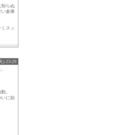
見知らぬ
ぽい倉庫
ごくスッ
) 23:29
た。
始動。
ついに始
。