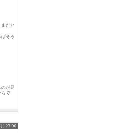
ままだと
っぱそろ
ものが見
からで
) 23:06