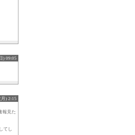
) 09:05
月) 2:15
速報見た
してし