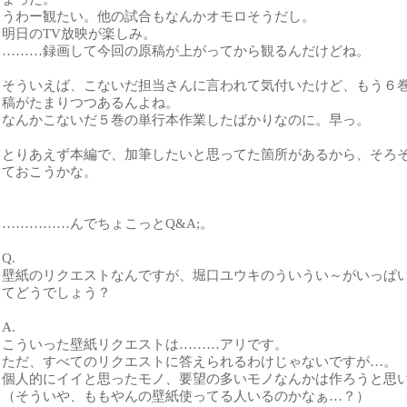
うわー観たい。他の試合もなんかオモロそうだし。
明日のTV放映が楽しみ。
………録画して今回の原稿が上がってから観るんだけどね。
そういえば、こないだ担当さんに言われて気付いたけど、もう６
稿がたまりつつあるんよね。
なんかこないだ５巻の単行本作業したばかりなのに。早っ。
とりあえず本編で、加筆したいと思ってた箇所があるから、そろ
ておこうかな。
……………んでちょこっとQ&A;。
Q.
壁紙のリクエストなんですが、堀口ユウキのういうい～がいっぱ
てどうでしょう？
A.
こういった壁紙リクエストは………アリです。
ただ、すべてのリクエストに答えられるわけじゃないですが…。
個人的にイイと思ったモノ、要望の多いモノなんかは作ろうと思
（そういや、ももやんの壁紙使ってる人いるのかなぁ…？）