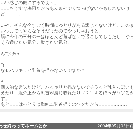
いい感じの庭にするでぇ～。
……もうすぐ梅雨だからあんま外でくつろげないかもしれないけ
ど………。
いや、そんな今すごく時間にゆとりがある訳じゃないけど、この
いつまでもやらなそうだったのでやっちゃおうと。
既に今年の三分の一はほとんど遊ばないで過ごしてしもたし、や
そろ遊びたい気分。動きたい気分。
んでQ&A;
Q.
なぜハッキリと乳首を描かないんですか？
A.
個人的な趣味だけど、ハッキリと描かないでチラッと乳首っぽい
えたり、服の上から乳首が感じ取れたり（？）するほうがソソる
す。
あと……はっとりは単純に乳首描くのヘタだから………………。
わせ終わってネームとか
2004年05月03日(月