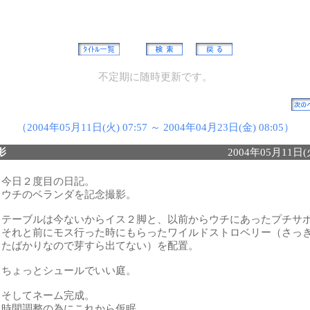
不定期に随時更新です。
（2004年05月11日(火) 07:57 ～ 2004年04月23日(金) 08:05）
影
2004年05月11日(火
今日２度目の日記。
ウチのベランダを記念撮影。
テーブルは今ないからイス２脚と、以前からウチにあったプチサ
それと前にモス行った時にもらったワイルドストロベリー（さっ
たばかりなので芽すら出てない）を配置。
ちょっとシュールでいい庭。
そしてネーム完成。
時間調整の為にこれから仮眠。