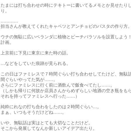
たまには打ち合わせの時にテキトーに書いてるメモとか見せたり
り。
…………
担当さんが教えてくれたキャベツとアンチョビのパスタの作り方
ウチの無駄に広いベランダに植物とビーチパラソルを設置しよう
計画。
上京前に下見に東京に来た時の話。
…などをしていた痕跡が見られる。
この日はファミレスで７時間ぐらい打ち合わせしてたけど、無駄
間ぐらいやってた気が……。
さらにファミレスに行く前に酒飲んで飯食べてたし……。
（しかも帰りに何故か店員さんからめずらしい地酒の空き瓶をも
それを持ってファミレスへ行った……）
純粋にれなの打ち合わをしたのは２時間ぐらい…。
まぁ、いつもそうだけどね……。
いや、無駄話は実はとても大切なことだけど。
そこから発展してなんか新しいアイデア出たり。