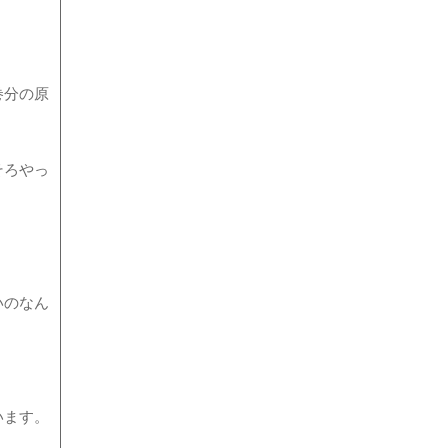
巻分の原
そろやっ
いのなん
います。