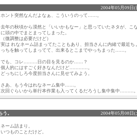
2004年05月09日(日
ホント突然なんだよなぁ、こういうのって……。
去年の秋頃から漠然と「いいかもなー」と思っていたネタが、こ
に頭の中でまとまってしまった。
（微調整は必要だけど）
実は れなネーム詰まってたこともあり、担当さんに内緒で最近ち
っちを触ってしまってて、出来るとこまでやっちまった……。
でも、コレ………日の目を見るのか……？
個人的にはすごく好きなんだけど…………。
どっちにしろ今度担当さんに見せてみよう。
さあ、もう今はれなネーム集中……。
次回ぐらいから単行本作業も入ってくるだろうし集中集中………
ちう。
2004年05月08日(土
ネーム詰まり。
いつものことだけど。