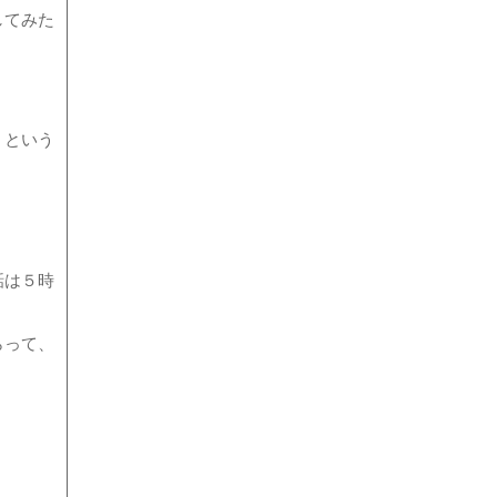
してみた
。
！という
話は５時
らって、