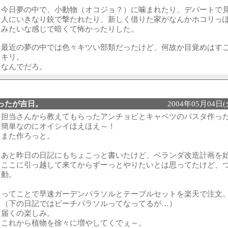
今日夢の中で、小動物（オコジョ？）に噛まれたり、デパートで
人にいきなり銃で撃たれたり、新しく借りた家がなんかホコリっ
みたいな感じで暗くて怖かったりした。
最近の夢の中では色々キツい部類だったけど、何故か目覚めはす
キリ。
なんでだろ。
ったが吉日。
2004年05月04日(火
担当さんから教えてもらったアンチョビとキャベツのパスタ作っ
簡単なのにオイシイほえほえ～！
また作ろっと。
あと昨日の日記にもちょこっと書いたけど、ベランダ改造計画を
ここに引っ越して来てからずーっとやりたいとは思ってたけど、
動。
ってことで早速ガーデンパラソルとテーブルセットを楽天で注文
（下の日記ではビーチパラソルってなってるが…）
届くの楽しみ。
これから植物を徐々に増やしてくでぇ～。