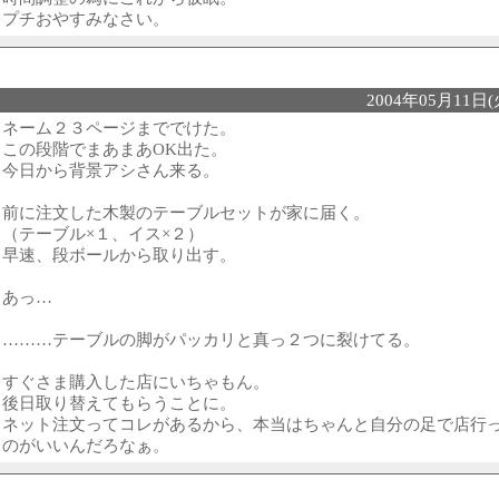
プチおやすみなさい。
2004年05月11日(火
ネーム２３ページまででけた。
この段階でまあまあOK出た。
今日から背景アシさん来る。
前に注文した木製のテーブルセットが家に届く。
（テーブル×１、イス×２）
早速、段ボールから取り出す。
あっ…
………テーブルの脚がパッカリと真っ２つに裂けてる。
すぐさま購入した店にいちゃもん。
後日取り替えてもらうことに。
ネット注文ってコレがあるから、本当はちゃんと自分の足で店行
のがいいんだろなぁ。